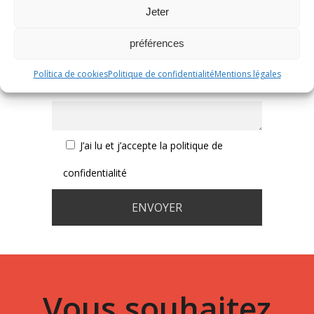
commercial
Jeter
préférences
Recevoir plus d’informations ou
Política de cookies
Politique de confidentialité
Mentions légales
autres commentaires:
J’ai lu et j’accepte la politique de
confidentialité
Vous souhaitez