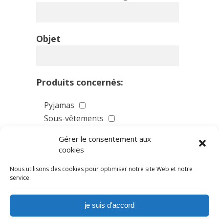
Objet
Produits concernés:
Pyjamas
Sous-vêtements
Maillots de bain
Gérer le consentement aux
cookies
Autres :
Nous utilisons des cookies pour optimiser notre site Web et notre
service.
Être rappelé (e)
Rechercher un distributeur
je suis d'accord
Recevoir un représentant